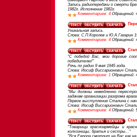
Запись радиопередачи о смерти Бр
1982г. Исполнение 1982г.
Комментариев: 4
Обращений: 
Пере
Уникальная запись.
Слова: С.П.Королев и Ю.А.Гагарин 1
Комментариев: 4
Обращений: 
Стал
"С победой Вас, мои дорогие соо
победителю!"
Речь по радио 9 мая 1945 года.
Слова: Иосиф Виссарионович Сталин
Комментариев: 1
Обращений: 
Стал
"Мы должны немедленно перестро
задачам организации разгрома врага
Первое выступление Сталина с нача
Слова: Иосиф Виссарионович Сталин
Комментариев: 4
Обращений: 
Стал
"Товарищи красноармейцы и крас
колхозницы, братья и сестры..."
"Вся Европа смотрит на Вас как на