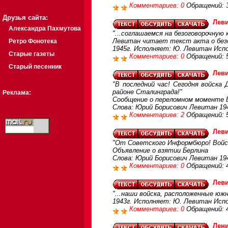
Комментариев: 0
Обращений: 
Друзья сайта:
Леви
Александра Пахмутова
"...соглашаемся на безоговорочную 
Левитан читает текст акта о без
Ретро Фонотека
1945г. Исполняет: Ю. Левитан Испо
Старые газеты
Комментариев: 0
Обращений: 
Старый песенник
Леви
"В последний час! Сегодня войска
районе Сталинграда!"
Реклама:
Сообщение о переломном моменте 
Слова: Юрий Борисович Левитан 194
Комментариев: 2
Обращений: 
Леви
"От Советского Информбюро! Войска
Объявление о взятии Берлина
Слова: Юрий Борисович Левитан 194
Комментариев: 0
Обращений: 
Леви
"...наши войска, расположенные южн
1943г. Исполняет: Ю. Левитан Испо
Комментариев: 0
Обращений: 
Лени