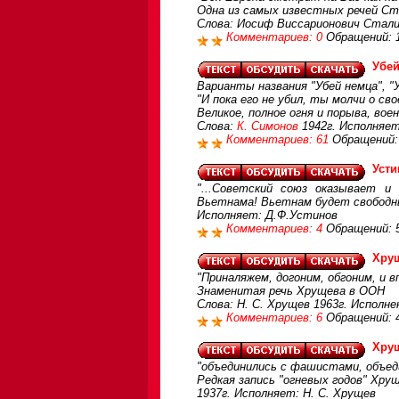
Одна из самых известных речей Ст
Слова: Иосиф Виссарионович Сталин
Комментариев: 0
Обращений: 
Убей
Варианты названия "Убей немца", 
"И пока его не убил, ты молчи о сво
Великое, полное огня и порыва, во
Слова:
К. Симонов
1942г. Исполняет
Комментариев: 61
Обращений:
Усти
"...Советский союз оказывает 
Вьетнама! Вьетнам будет свободны
Исполняет: Д.Ф.Устинов
Комментариев: 4
Обращений: 
Хрущ
"Приналяжем, догоним, обгоним, и в
Знаменитая речь Хрущева в ООН
Слова: Н. С. Хрущев 1963г. Исполне
Комментариев: 6
Обращений: 
Хрущ
"объединились с фашистами, объеди
Редкая запись "огневых годов" Хру
1937г. Исполняет: Н. С. Хрущев