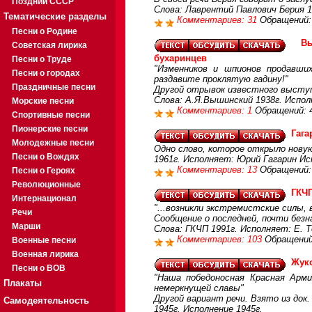
Поздний СССР
Слова: Лаврентий Павлович Берия 1
Тематические разделы
Комментариев: 31
Обращений:
Песни о Родине
В
Советская лирика
бухаринцев
Песни о Труде
"Изменников и шпионов продавши
Песни о городах
раздавите проклятую гадину!"
Праздничные песни
Другой отрывок известного выступ
Слова: А.Я.Вышинский 1938г. Испол
Морские песни
Комментариев: 1
Обращений: 
Спортивные песни
Пионерские песни
Гага
Молодежные песни
Одно слово, которое открыло новую
Песни о Вождях
1961г. Исполняет: Юрий Гагарин Ис
Комментариев: 13
Обращений:
Песни о Героях
Революционные
ГКЧП
Интернационал
"...возникли экстремистские силы, 
Речи
Сообщение о последней, почти без
Марши
Слова: ГКЧП 1991г. Исполняет: Е. Т
Комментариев: 103
Обращений
Военные песни
Военная лирика
Жуко
Песни о ВОВ
"Наша победоносная Красная Арми
Плакаты
немеркнущей славы"
Другой вариант речи. Взято из док
Самодеятельность
1945г. Исполнение 1945г.