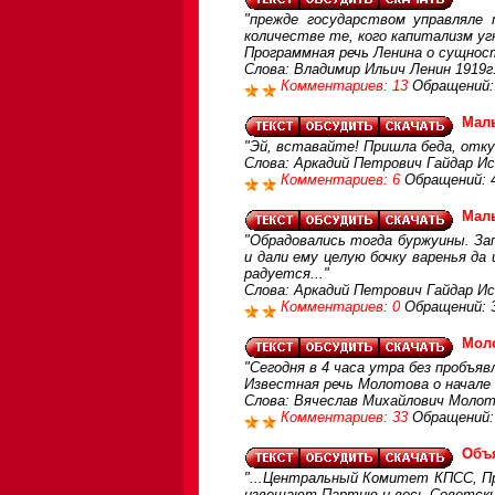
"прежде государством управляле
количестве те, кого капитализм угн
Программная речь Ленина о сущнос
Слова: Владимир Ильич Ленин 1919г.
Комментариев: 13
Обращений:
Маль
"Эй, вставайте! Пришла беда, откуд
Слова: Аркадий Петрович Гайдар И
Комментариев: 6
Обращений: 
Маль
"Обрадовались тогда буржуины. За
и дали ему целую бочку варенья да
радуется..."
Слова: Аркадий Петрович Гайдар И
Комментариев: 0
Обращений: 
Моло
"Сегодня в 4 часа утра без пробъяв
Известная речь Молотова о начал
Слова: Вячеслав Михайлович Молот
Комментариев: 33
Обращений:
Объя
"...Центральный Комитет КПСС, П
извещают Партию и весь Советский