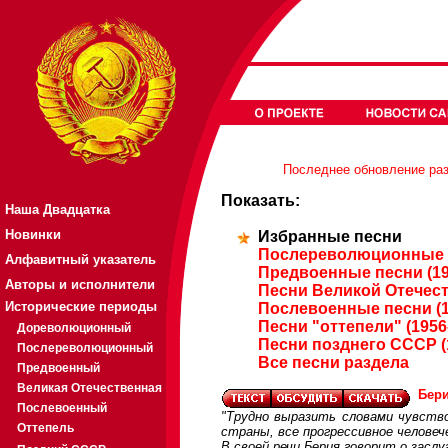
Последнее обновление разд
Показать:
Наша Двадцатка
Новинки
Избранные песни
Послереволюционные п
Алфавитный указатель
Предвоенные песни (19
Авторы и исполнители
Песни Великой Отечест
Исторические периоды
Послевоенные песни (1
Песни "оттепели" (1956
Дореволюционный
Песни позднего СССР (
Послереволюционный
Все песни раздела
Предвоенный
Великая Отечественная
Бери
Послевоенный
"Трудно выразить словами чувств
Оттепель
страны, все прогрессивное человеч
В своей речи Берия говорит о засл