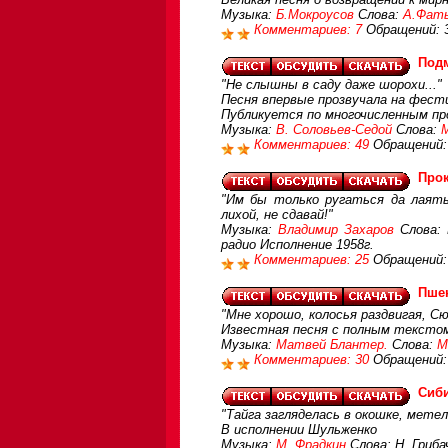
Музыка:
Б.Мокроусов
Слова:
А.Фат
Комментариев: 7
Обращений: 
Под
"Не слышны в саду даже шорохи..."
Песня впервые прозвучала на фести
Публикуется по многочисленным п
Музыка:
В. Соловьев-Седой
Слова:
Комментариев: 49
Обращений:
Прок
"Им бы только ругаться да лаятьс
лихой, не сдавай!"
Музыка:
Владимир Захаров
Слова: 
радио Исполнение 1958г.
Комментариев: 25
Обращений:
Пше
"Мне хорошо, колосья раздвигая, Сю
Известная песня с полным тексто
Музыка:
Матвей Блантер.
Слова:
М
Комментариев: 30
Обращений:
Сиб
"Тайга загляделась в окошке, мет
В исполнении Шульженко
Музыка:
М. Фрадкин
Слова: Н. Гриба