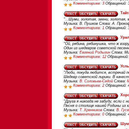
Комментариев: 3
Обращений: 
Тайг
"...Шуми, золотая, звени, золотая, 
Музыка: В. Пушков Слова: А. Проко
Комментариев: 1
Обращений: 
Ура
"Ой, рябина, рябинушка, что ж взг
Один из шедевров советской песенн
Музыка:
Евгений Родыгин
Слова: Ми
Комментариев: 12
Обращений:
Усл
"Люби, покуда любится, встречай п
Шедевр советской лирики. В качест
Музыка:
В. Соловьев-Седой
Слова:
М
Комментариев: 2
Обращений: 
Хор
"Друга я никогда не забуду, если с 
Песня о столице нашей Родины из к
Музыка:
Т. Хренников
Слова:
В. Гус
Комментариев: 0
Обращений: 
Шуми