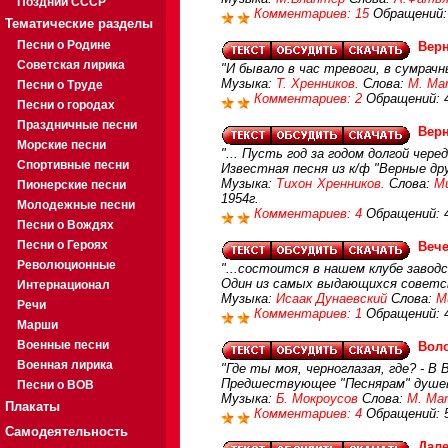
Поздний СССР
Комментариев: 15
Обращений:
Тематические разделы
Песни о Родине
Вер
Советская лирика
"И бывало в час тревоги, в сумрачн
Музыка:
Т. Хренников.
Слова:
М. Ма
Песни о Труде
Комментариев: 2
Обращений: 
Песни о городах
Праздничные песни
Вер
Морские песни
"... Пусть год за годом долгой чере
Спортивные песни
Известная песня из к/ф "Верные дру
Музыка:
Тихон Хренников.
Слова:
М
Пионерские песни
1954г.
Молодежные песни
Комментариев: 4
Обращений: 
Песни о Вождях
Песни о Героях
Вече
Революционные
"...состоится в нашем клубе заводс
Один из самых выдающихся советски
Интернационал
Музыка:
Исаак Дунаевский
Слова:
М
Речи
Комментариев: 1
Обращений: 
Марши
Военные песни
Вол
Военная лирика
"Где ты моя, черноглазая, где? - В В
Предшествующее "Песнярам" душев
Песни о ВОВ
Музыка:
Б. Мокроусов
Слова:
М. Ма
Плакаты
Комментариев: 4
Обращений: 
Самодеятельность
Дале