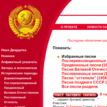
Последнее обновление разд
Показать:
Наша Двадцатка
Новинки
Избранные песни
Послереволюционные п
Алфавитный указатель
Предвоенные песни (19
Авторы и исполнители
Песни Великой Отечест
Исторические периоды
Послевоенные песни (1
Песни "оттепели" (1956
Дореволюционный
Песни позднего СССР (
Послереволюционный
Все песни раздела
Предвоенный
Великая Отечественная
В го
Послевоенный
"....играет духовой оркестр..."
Оттепель
Классика.
Музыка:
М.Блантер
Слова:
А.Фатья