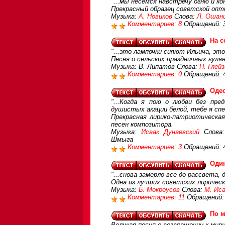
"...мы несёмся навстречу огню и ко
Прекрасный образец советской опт
Музыка:
А. Новиков
Слова:
Л. Ошан
Комментариев: 8
Обращений: 
На с
"...это лампочки сияют Ильича, эт
Песня о сельских праздничных гуля
Музыка: В. Липатов Слова:
Н. Глей
Комментариев: 0
Обращений: 
Одес
"...Когда я пою о любви без пре
душистых акации белой, тебе я сп
Прекрасная лирико-патриотическа
песен композитора.
Музыка:
Исаак Дунаевский
Слова:
Шмыга
Комментариев: 3
Обращений: 
Оди
"...снова замерло все до рассвета, 
Одна из лучших советских лирическ
Музыка:
Б. Мокроусов
Слова:
М. Ис
Комментариев: 11
Обращений:
По 
Великая песня о возвращении к мир