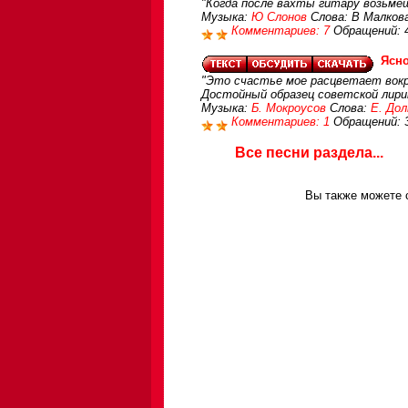
"Когда после вахты гитару возьмё
Музыка:
Ю Слонов
Слова: В Малков
Комментариев: 7
Обращений: 
Ясн
"Это счастье мое расцветает вокру
Достойный образец советской лирик
Музыка:
Б. Мокроусов
Слова:
Е. До
Комментариев: 1
Обращений: 
Все песни раздела...
Вы также можете с