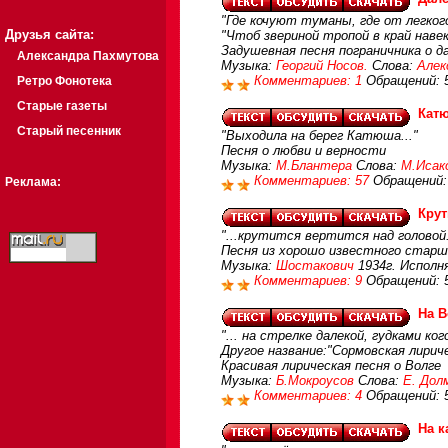
"Где кочуют туманы, где от легког
Друзья сайта:
"Чтоб звериной тропой в край навек
Задушевная песня пограничника о д
Александра Пахмутова
Музыка:
Георгий Носов.
Слова:
Алек
Комментариев: 1
Обращений: 
Ретро Фонотека
Старые газеты
Кат
Старый песенник
"Выходила на берег Катюша..."
Песня о любви и верности
Музыка:
М.Блантера
Слова:
М.Исак
Комментариев: 57
Обращений:
Реклама:
Крут
"...крутится вертится над головой.
Песня из хорошо известного старш
Музыка:
Шостакович
1934г. Исполн
Комментариев: 9
Обращений: 
На В
"... на стрелке далекой, гудками ког
Другое название:"Сормовская лирич
Красивая лирическая песня о Волге
Музыка:
Б.Мокроусов
Слова:
Е. Дол
Комментариев: 4
Обращений: 
На к