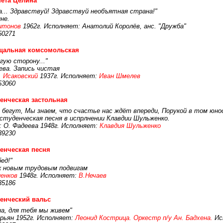
ета Целина
... Здравствуй! Здравствуй необъятная страна!"
не.
итонов
1962г. Исполняет: Анатолий Королёв, анс. "Дружба"
50271
щальная комсомольская
угую сторону..."
ева. Запись чистая
. Исаковский
1937г. Исполняет:
Иван Шмелев
53060
енческая застольная
, бегут, Мы знаем, что счастье нас ждёт впереди, Порукой в том юнос
туденческая песня в испрлнении Клавдии Шульженко.
 О. Фадеева 1948г. Исполняет:
Клавдия Шульженко
39230
енческая песня
ед!"
к новым трудовым подвигам
ленков
1948г. Исполняет:
В.Нечаев
35186
енческий вальс
на, для тебя мы живем"
урьян 1952г. Исполняет:
Леонид Кострица. Оркестр п/у Ан. Бадхена.
Исп