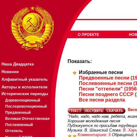
Показать:
Наша Двадцатка
Новинки
Избранные песни
Предвоенные песни (19
Алфавитный указатель
Послевоенные песни (1
Авторы и исполнители
Песни "оттепели" (1956
Исторические периоды
Песни позднего СССР (
Все песни раздела
Дореволюционный
Послереволюционный
Вес
Предвоенный
"Надо, надо, надо нам, ребята, жиз
Великая Отечественная
Хорошая молодежная песня
Послевоенный
Публикуется по просьбам трудящи
Музыка: В. Шаинский Слова:
В. Хар
Оттепель
Комментариев: 6
Обращений: 