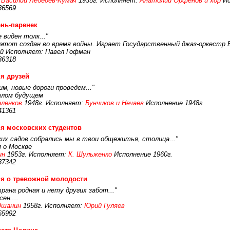
:
Василий Лебедев-Кумач
1935г. Исполняет:
Анатолий Орфёнов и хор
Ис
36569
нь-паренек
 виден толк..."
этот создан во время войны. Играет Государственный джаз-оркестр Б
ий Исполняет: Павел Гофман
36318
я друзей
м, новые дороги проведем..."
тлом будущем
аленков
1948г. Исполняет:
Бунчиков и Нечаев
Исполнение 1948г.
41361
я московских студентов
ких садов собрались мы в твои общежитья, столица..."
я о Москве
ин
1953г. Исполняет:
К. Шульженко
Исполнение 1960г.
37342
я о тревожной молодости
рана родная и нету других забот..."
ен....
Ошанин
1958г. Исполняет:
Юрий Гуляев
65992