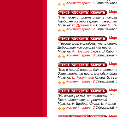
Комментариев: 6
Обращений: 
Мар
"Нам песня строить и жить помогает
Наиболее полный вариант известно
Музыка:
И. Дунаевский
Слова:
В. Ле
Комментариев: 2
Обращений: 
Мар
"Тверже шаг, молодежь, ты в столи
Добротная комсомольская песня
Музыка:
А. Новиков
Слова: В.Харит
Комментариев: 0
Обращений: 
Мар
"Все в нашей власти для счастья, д
Замечательная песня молодых стр
Музыка:
Б. Терентьев
Слова: В. Гур
Комментариев: 2
Обращений: 
Мар
"Не кочегары мы, не плотники..." "
Песня советских строителей
Музыка: Р. Щедрин Слова: В. Котов
Комментариев: 3
Обращений: 
Мар