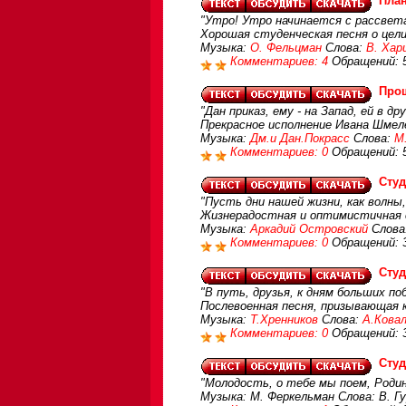
План
"Утро! Утро начинается с рассвета
Хорошая студенческая песня о цели
Музыка:
О. Фельцман
Слова:
В. Хар
Комментариев: 4
Обращений: 
Про
"Дан приказ, ему - на Запад, ей в др
Прекрасное исполнение Ивана Шмел
Музыка:
Дм.и Дан.Покрасс
Слова:
М
Комментариев: 0
Обращений: 
Студ
"Пусть дни нашей жизни, как волны
Жизнерадостная и оптимистичная с
Музыка:
Аркадий Островский
Слова:
Комментариев: 0
Обращений: 
Студ
"В путь, друзья, к дням больших поб
Послевоенная песня, призывающая 
Музыка:
Т.Хренников
Слова:
А.Кова
Комментариев: 0
Обращений: 
Студ
"Молодость, о тебе мы поем, Роди
Музыка: М. Феркельман Слова: В. Г