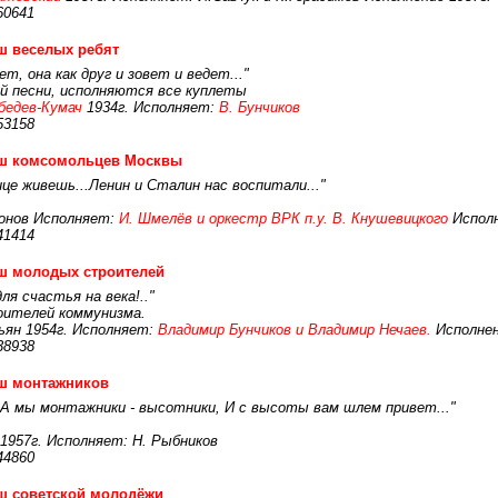
60641
ш веселых ребят
, она как друг и зовет и ведет..."
й песни, исполняются все куплеты
бедев-Кумач
1934г. Исполняет:
В. Бунчиков
53158
ш комсомольцев Москвы
це живешь...Ленин и Сталин нас воспитали..."
онов Исполняет:
И. Шмелёв и оркестр ВРК п.у. В. Кнушевицкого
Исполн
41414
ш молодых строителей
ля счастья на века!.."
оителей коммунизма.
ьян 1954г. Исполняет:
Владимир Бунчиков и Владимир Нечаев.
Исполнен
38938
ш монтажников
...А мы монтажники - высотники, И с высоты вам шлем привет..."
 1957г. Исполняет: Н. Рыбников
44860
ш советской молодёжи