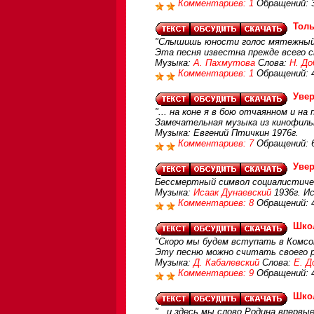
Комментариев: 1
Обращений: 
Толь
"Слышишь юности голос мятежный:
Эта песня известна прежде всего 
Музыка:
А. Пахмутова
Слова:
Н. До
Комментариев: 1
Обращений: 
Увер
"... на коне я в бою отчаянном и н
Замечательная музыка из кинофильм
Музыка: Евгений Птичкин 1976г.
Комментариев: 7
Обращений: 
Увер
Бессмертный символ социалистическ
Музыка:
Исаак Дунаевский
1936г. И
Комментариев: 8
Обращений: 
Шко
"Скоро мы будем вступать в Комсо
Эту песню можно считать своего 
Музыка:
Д. Кабалевский
Слова:
Е. Д
Комментариев: 9
Обращений: 
Шко
"...и здесь мы слово Родина впервые