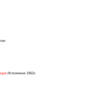
тию
ецов
Исполнение 1962г.