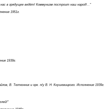
нас в грядущее ведёт! Коммунизм построит наш народ!..."
нение 1951г.
ние 1939г.
лов, В. Тютюнник и орк. п/у В. Н. Кнушевицкого. Исполнение 1939г.
елей!"