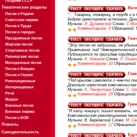
Поздний СССР
Тематические разделы
Вес
Песни о Родине
"... Товарищ, товарищ, в труде и в
Бодрое оркестровое исполнени. Дун
Советская лирика
Музыка:
И. Дунаевский
Слова:
С.Ми
Песни о Труде
Комментариев: 0
Обращений: 
Песни о городах
Праздничные песни
Гим
Морские песни
"Эту песню не задушишь, не убьешь
Примечание: под "демократической
Спортивные песни
Публикуется по просьбам трудящи
Пионерские песни
Музыка:
А. Новиков
Слова:
Л. Ошан
Молодежные песни
Комментариев: 10
Обращений:
Песни о Вождях
Глав
Песни о Героях
"Под крылом самолета о чем-то пое
Революционные
Довольно известная комсомольская
Интернационал
Музыка:
А. Пахмутова
Слова:
С. Гр
Речи
Комментариев: 20
Обращений:
Марши
Грен
Военные песни
"Я хату покинул, пошел воевать, ч
Военная лирика
Комсомольская революционная песн
Песни о ВОВ
Музыка: В. Берковский Слова:
М. Св
Плакаты
Комментариев: 17
Обращений:
Самодеятельность
Еду