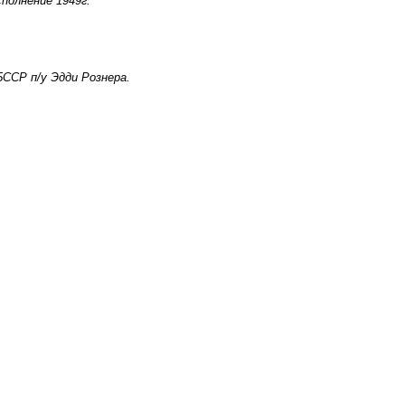
полнение 1949г.
ССР п/у Эдди Рознера.