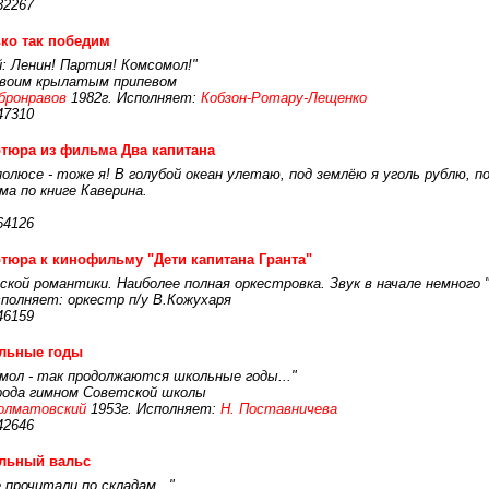
32267
ко так победим
 Ленин! Партия! Комсомол!"
своим крылатым припевом
бронравов
1982г. Исполняет:
Кобзон-Ротару-Лещенко
47310
тюра из фильма Два капитана
а полюсе - тоже я! В голубой океан улетаю, под землёю я уголь рублю,
а по книге Каверина.
64126
тюра к кинофильму "Дети капитана Гранта"
ой романтики. Наиболее полная оркестровка. Звук в начале немного 
сполняет: оркестр п/у В.Кожухаря
46159
льные годы
мол - так продолжаются школьные годы..."
рода гимном Советской школы
олматовский
1953г. Исполняет:
Н. Поставничева
42646
льный вальс
 прочитали по складам..."